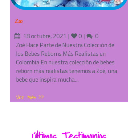
Zoe
Posted
Likes
Comments
18 octubre, 2021
0
0
on
Zoé Hace Parte de Nuestra Colección de
los Bebes Reborns Más Realistas en
Colombia En nuestra colección de bebes
reborn más realistas tenemos a Zoé, una
bebe que inspira mucha...
Ver más >>
Últimos Testimonios