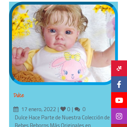
Dulce
Posted
Likes
Comments
17 enero, 2022
0
0
on
Dulce Hace Parte de Nuestra Colección de
Bebes Reborns Más Originales en