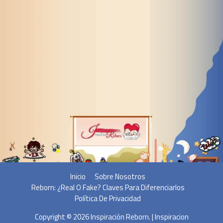
Inicio
Sobre Nosotros
Reborn: ¿Real O Fake? Claves Para Diferenciarlos
Política De Privacidad
Copyright © 2026
Inspiración Reborn
. | Inspiracion