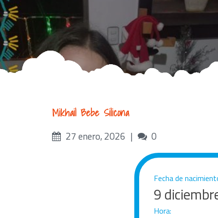
Mikhail Bebe Silicona
Likes
Comments
27 enero, 2026
0
Fecha de nacimient
9 diciembr
Hora: