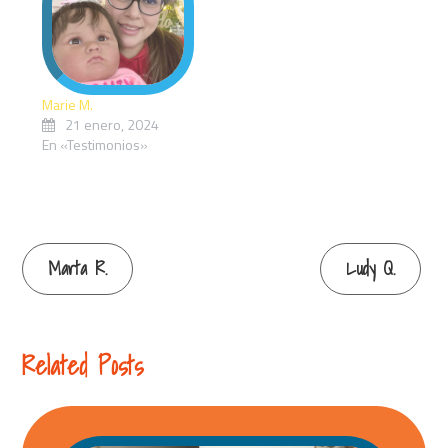
Marie M.
21 enero, 2024
En «Testimonios»
Continue
Marta R.
Ludy Q.
Reading
Related Posts