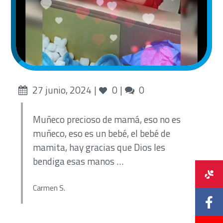
Posted
Likes
Comments
27 junio, 2024
0
0
on
Muñeco precioso de mamá, eso no es
muñeco, eso es un bebé, el bebé de
mamita, hay gracias que Dios les
bendiga esas manos …
Carmen S.