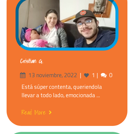
Cristian G.
Posted
Comment
13 noviembre, 2022
1
0
on
Está súper contenta, queriendola
llevar a todo lado, emocionada ...
Read More