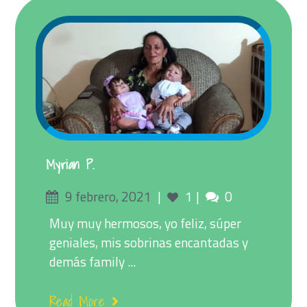
Myrian P.
Posted
Comments
9 febrero, 2021
1
0
on
Muy muy hermosos, yo feliz, súper
geniales, mis sobrinas encantadas y
demás family ...
Read More