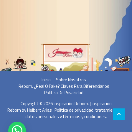
Inicio
Sobre Nosotros
Reborn: ¿Real O Fake? Claves Para Diferenciarlos
Política De Privacidad
Copyright © 2026
Inspiración Reborn
. | Inspiracion
Reborn by
Helbert Arias
|
Política de privacidad, tratamiento de
datos personales y términos y condiciones.