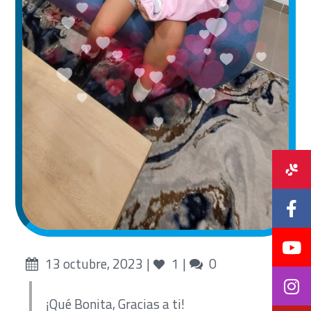
Posted
Likes
Comments
13 octubre, 2023
1
0
on
¡Qué Bonita, Gracias a ti!