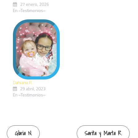
27 enero, 2026
En «Testimonios»
Dahiana P.
29 abril, 2023
En «Testimonios»
Continue
Gloria N.
Sarita y Marta R.