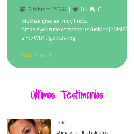
Posted
Comments
7 febrero, 2026
0
0
on
Muchas gracias, muy lindo...
https://youtube.com/shorts/usMhhJkMsl8?
si=J7Wb1tjg5m3yfixg
Read More
Últimos Testimonios
Didi L.
¡¡¡Gracias mil!!! a todos los