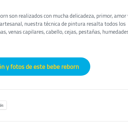
orn son realizados con mucha delicadeza, primor, amor 
rtesanal, nuestra técnica de pintura resalta todos los
enas, venas capilares, cabello, cejas, pestañas, humedade
n y fotos de este bebe reborn
ás