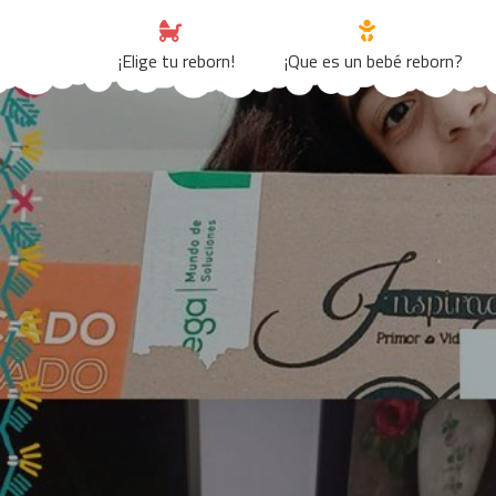
Skip
to
¡Elige tu reborn!
¡Que es un bebé reborn?
content