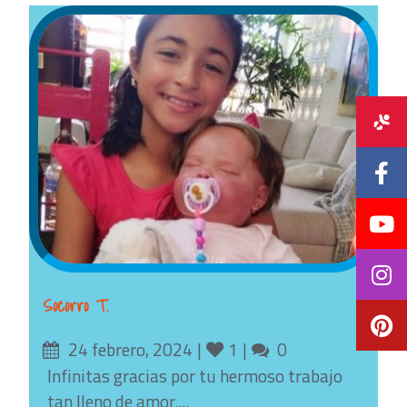
Socorro T.
Posted
Likes
Comments
24 febrero, 2024
1
0
on
Infinitas gracias por tu hermoso trabajo
tan lleno de amor....