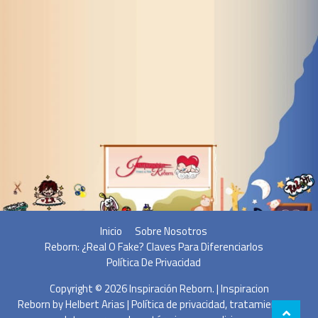
Inicio
Sobre Nosotros
Reborn: ¿Real O Fake? Claves Para Diferenciarlos
Política De Privacidad
Copyright © 2026
Inspiración Reborn
. | Inspiracion
Reborn by
Helbert Arias
|
Política de privacidad, tratamiento de