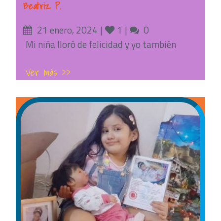
Beatriz P.
Posted
Likes
Comments
21 enero, 2024
1
0
on
Mi niña lloró de felicidad y yo también
Ver más >>