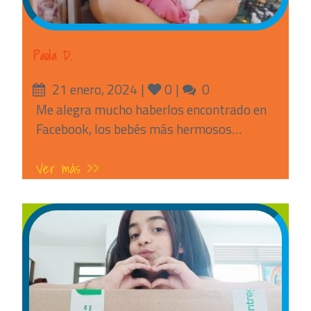
Paola D.
Posted
Likes
Comments
21 enero, 2024
0
0
on
Me alegra mucho haberlos encontrado en
Facebook, los bebés más hermosos…
Ver más >>