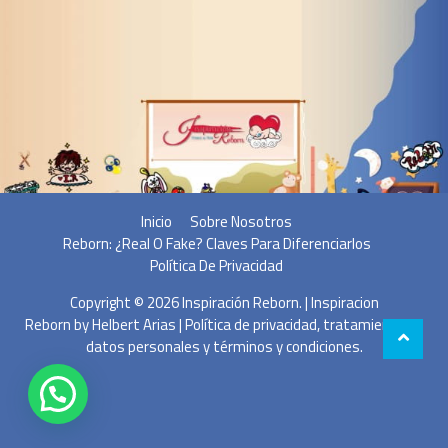
Inicio
Sobre Nosotros
Reborn: ¿Real O Fake? Claves Para Diferenciarlos
Política De Privacidad
Copyright © 2026
Inspiración Reborn
. | Inspiracion
Reborn by
Helbert Arias
|
Política de privacidad, tratamiento de
datos personales y términos y condiciones.