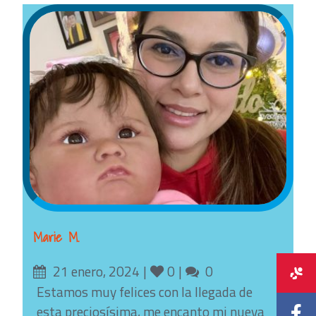
Marie M.
Posted
Likes
Comments
21 enero, 2024
0
0
on
Estamos muy felices con la llegada de
esta preciosísima, me encanto mi nueva