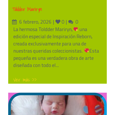
Toldder Mariryn
Posted
Likes
Comments
6 febrero, 2026
0
0
on
La hermosa Toldder Mariryn,
una
edición especial de Inspiración Reborn,
creada exclusivamente para una de
nuestras queridas coleccionistas.
Esta
pequeña es una verdadera obra de arte
diseñada con todo el...
Ver más >>