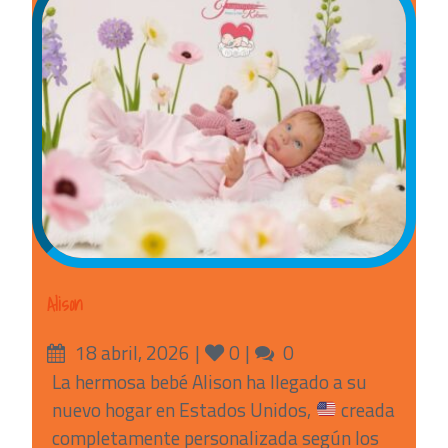
Alison
Posted
Likes
Comments
18 abril, 2026
0
0
on
La hermosa bebé Alison ha llegado a su
nuevo hogar en Estados Unidos,
creada
completamente personalizada según los