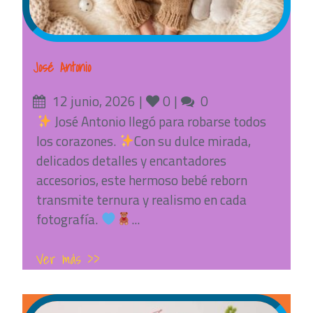
José Antonio
Posted
Likes
Comments
12 junio, 2026
0
0
on
José Antonio llegó para robarse todos
los corazones.
Con su dulce mirada,
delicados detalles y encantadores
accesorios, este hermoso bebé reborn
transmite ternura y realismo en cada
fotografía.
...
Ver más >>