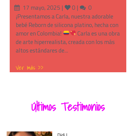
Posted
Likes
Comments
17 mayo, 2025
0
0
on
¡Presentamos a Carla, nuestra adorable
bebé Reborn de silicona platino, hecha con
amor en Colombia!
Carla es una obra
de arte hiperrealista, creada con los más
altos estándares de...
Ver más >>
Últimos Testimonios
Didi L.