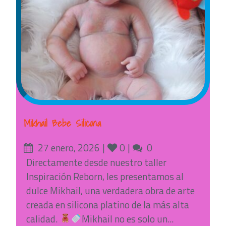
Mikhail Bebe Silicona
Posted
Likes
Comments
27 enero, 2026
0
0
on
Directamente desde nuestro taller
Inspiración Reborn, les presentamos al
dulce Mikhail, una verdadera obra de arte
creada en silicona platino de la más alta
calidad.
Mikhail no es solo un...