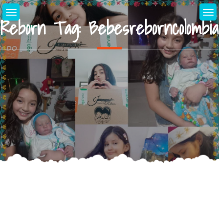
Skip
to
Reborn Tag:
Bebesreborncolombia
content