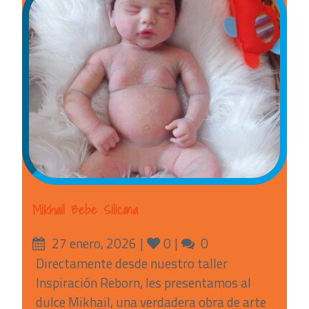
Mikhail Bebe Silicona
Posted
Likes
Comments
27 enero, 2026
0
0
on
Directamente desde nuestro taller
Inspiración Reborn, les presentamos al
dulce Mikhail, una verdadera obra de arte