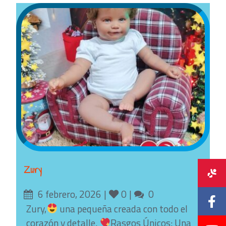
Zury
Posted
Likes
Comments
6 febrero, 2026
0
0
on
Zury,
una pequeña creada con todo el
corazón y detalle.
Rasgos Únicos: Una