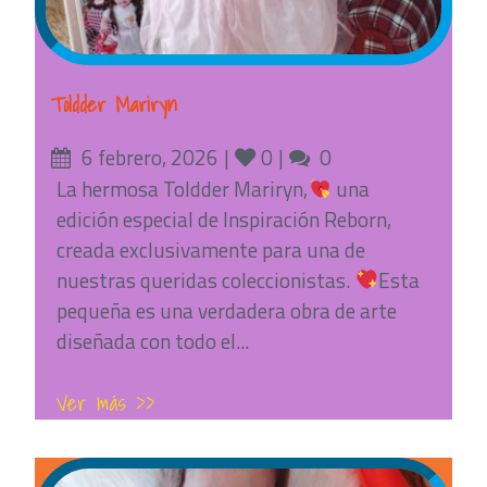
Toldder Mariryn
Posted
Likes
Comments
6 febrero, 2026
0
0
on
La hermosa Toldder Mariryn,
una
edición especial de Inspiración Reborn,
creada exclusivamente para una de
nuestras queridas coleccionistas.
Esta
pequeña es una verdadera obra de arte
diseñada con todo el...
Ver más >>