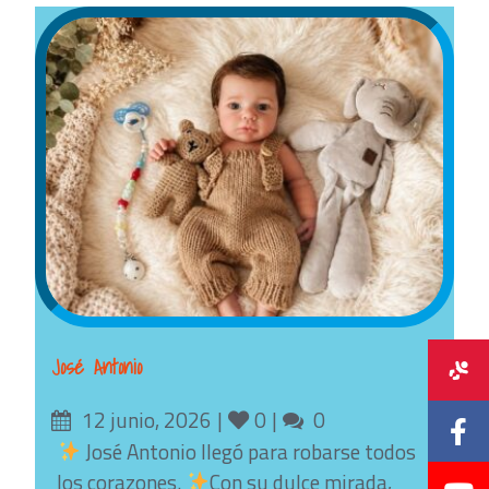
José Antonio
Posted
Likes
Comments
12 junio, 2026
0
0
on
José Antonio llegó para robarse todos
los corazones.
Con su dulce mirada,