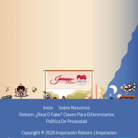
Inicio
Sobre Nosotros
Reborn: ¿Real O Fake? Claves Para Diferenciarlos
Política De Privacidad
Copyright © 2026
Inspiración Reborn
. | Inspiracion