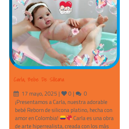
Carla, Bebe De Silicona
Posted
Likes
Comments
17 mayo, 2025
0
0
on
¡Presentamos a Carla, nuestra adorable
bebé Reborn de silicona platino, hecha con
amor en Colombia!
Carla es una obra
de arte hiperrealista, creada con los más