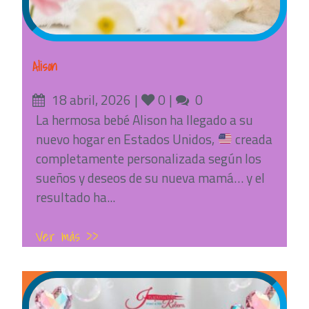
Alison
Posted
Likes
Comments
18 abril, 2026
0
0
on
La hermosa bebé Alison ha llegado a su
nuevo hogar en Estados Unidos,
creada
completamente personalizada según los
sueños y deseos de su nueva mamá… y el
resultado ha...
Ver más >>