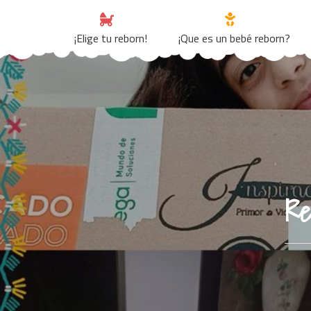
Skip
to
¡Elige tu reborn!
¡Que es un bebé reborn?
content
Re